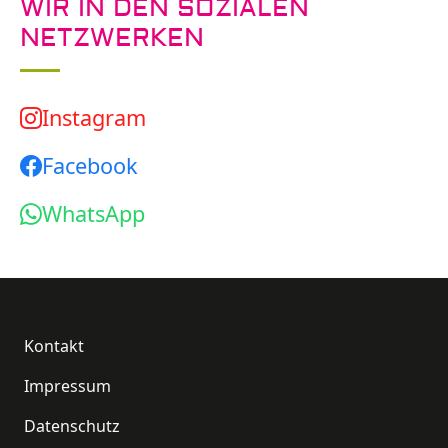
WIR IN DEN SOZIALEN
NETZWERKEN
Instagram
Facebook
WhatsApp
Fußzeile
Kontakt
Impressum
Datenschutz